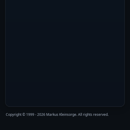
Copyright © 1999 - 2026 Markus Kleinsorge. All rights reserved.